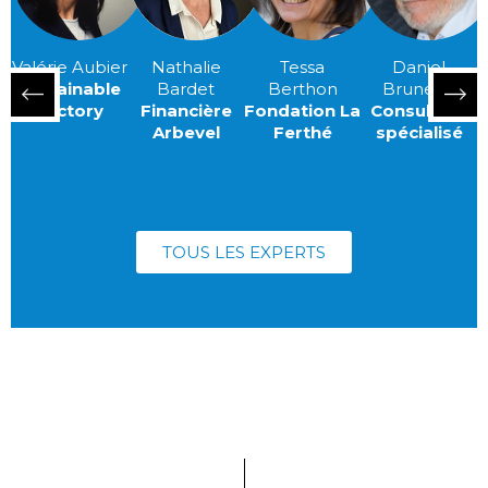
Valérie Aubier
Nathalie
Tessa
Daniel
Sustainable
Bardet
Berthon
Bruneau
Factory
Financière
Fondation La
Consultant
Arbevel
Ferthé
spécialisé
TOUS LES EXPERTS