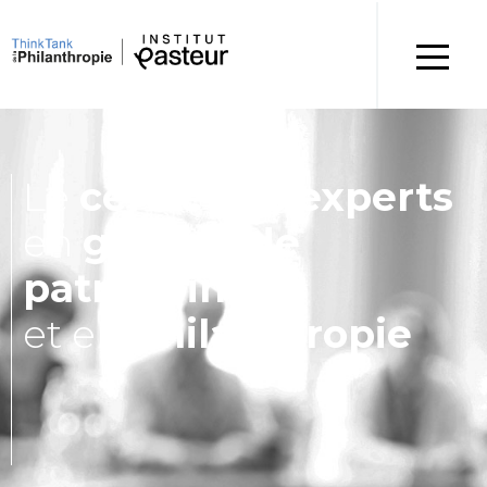
Le
cercle
des
experts
en
gestion de
patrimoine
et en
philanthropie