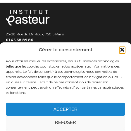
25-28 Rue du Dr Roux, 75015 Paris
01 45 68 89 86
Gérer le consentement
Pour offrir les meilleures expériences, nous utilisons des technologies
telles que les cookies pour stocker et/ou accéder aux informations des
appareils. Le fait de consentir à ces technologies nous permettra de
traiter des données telles que le comportement de navigation ou les ID
EXPERTS
uniques sur ce site. Le fait de ne pas consentir ou de retirer son
consentement peut avoir un effet négatif sur certaines caractéristiques
PUBLICATIONS
et fonctions.
PODCASTS
ASSISES DE LA PHILANTHROPIE
RESSOURCES
ACCEPTER
Contact
REFUSER
Crédits
Mentions légales