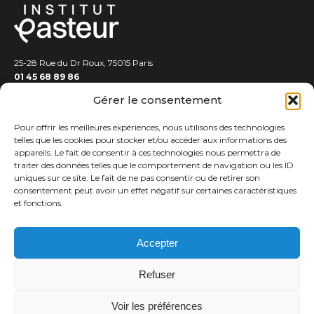
25-28 Rue du Dr Roux, 75015 Paris
01 45 68 89 86
Gérer le consentement
Pour offrir les meilleures expériences, nous utilisons des technologies
telles que les cookies pour stocker et/ou accéder aux informations des
appareils. Le fait de consentir à ces technologies nous permettra de
traiter des données telles que le comportement de navigation ou les ID
EXPERTS
uniques sur ce site. Le fait de ne pas consentir ou de retirer son
consentement peut avoir un effet négatif sur certaines caractéristiques
PUBLICATIONS
et fonctions.
PODCASTS
ASSISES DE LA PHILANTHROPIE
RESSOURCES
Accepter
Contact
Refuser
Crédits
Mentions légales
Voir les préférences
L’institut Pasteur