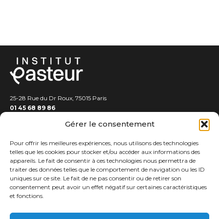
25-28 Rue du Dr Roux, 75015 Paris
01 45 68 89 86
Gérer le consentement
Pour offrir les meilleures expériences, nous utilisons des technologies
telles que les cookies pour stocker et/ou accéder aux informations des
appareils. Le fait de consentir à ces technologies nous permettra de
traiter des données telles que le comportement de navigation ou les ID
EXPERTS
uniques sur ce site. Le fait de ne pas consentir ou de retirer son
consentement peut avoir un effet négatif sur certaines caractéristiques
PUBLICATIONS
et fonctions.
PODCASTS
ASSISES DE LA PHILANTHROPIE
RESSOURCES