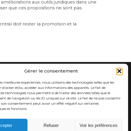
s améliorations aux outils juridiques dans une
éciser que ces propositions ne sont pas
ntral doit rester la promotion et la
Gérer le consentement
act
its
les meilleures expériences, nous utilisons des technologies telles que les
ions légales
 stocker et/ou accéder aux informations des appareils. Le fait de
ces technologies nous permettra de traiter des données telles que le
titut Pasteur
 de navigation ou les ID uniques sur ce site. Le fait de ne pas consentir
r son consentement peut avoir un effet négatif sur certaines
ques et fonctions.
cepter
Refuser
Voir les préférences