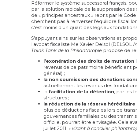
Réformer le système successoral français, po
par la solution radicale de la suppression des 
de « principes ancestraux » repris par le Code 
cherchent pas à renverser l’équilibre fiscal lo
c’est moins d’un quart des legs aux fondation
S’appuyant ainsi sur les observations et pro
l’avocat fiscaliste Me Xavier Delsol (DELSOL 
Think Tank de la Philanthropie
propose de redy
l’exonération des droits de mutation
l
revenus de ce patrimoine bénéficient p
général) ;
la non soumission des donations cons
actuellement les revenus des fondations 
la
facilitation de la détention
, par les 
structures ;
la réduction de la réserve héréditaire
plus de déductions fiscales lors de tran
gouvernances familiales ou des transmiss
difficile, pourrait être envisagée. Cela
juillet 2011
,
« visant à concilier philanthro