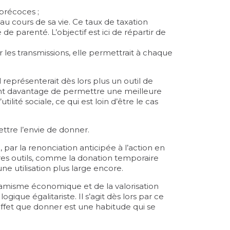
 précoces ;
r au cours de sa vie. Ce taux de taxation
de parenté. L’objectif est ici de répartir de
r les transmissions, elle permettrait à chaque
 représenterait dès lors plus un outil de
tant davantage de permettre une meilleure
lité sociale, ce qui est loin d’être le cas
ettre l’envie de donner.
 par la renonciation anticipée à l’action en
res outils, comme la donation temporaire
e utilisation plus large encore.
dynamisme économique et de la valorisation
ogique égalitariste. Il s’agit dès lors par ce
 effet que donner est une habitude qui se