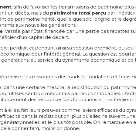
ement
, afin de favoriser les transmissions de patrimoine plus
vant un décès, mais du
patrimoine
total
perçu
par l’héritie
 de patrimoine hérité, quelle que soit l’origine et le degré 
ransmis aux nouvelles générations ;
ne
. Versée par l’État, financée par une partie des recettes su
néficier d’un capital de départ.
égie
, perdrait cependant ainsi sa vocation première, puisqu’il
ion économique pour l’intérêt général. La question est pour
s générations, au service du dynamisme économique et de l’uti
s pérenniser les ressources des fonds et fondations et transm
e, dans une certaine mesure, la redistribution du patrimoine,
eu utilisés car trop méconnus par les contribuables. D’aut
nforcement des ressources des fondations et mériteraient un
ant à elles, fait leurs preuves comme leviers efficaces du 
fficacité dans la redistribution, plus qu’elles ne suivent une l
ergénérationnelles, et le plus tôt possible. On remarque en
nce à donner tard, moins on donne.