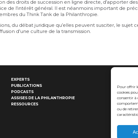
ssion des droits de succession en ligne directe, d’apporter de
ervice de l’intérêt général. Il est néanmoins important de pr
bres du Think Tank de la Philanthropie.
ns, du débat juridique qu’elles peuvent susciter, le sujet ce
ffusion d’une culture de la transmission.
EXPERTS
Cont
PUBLICATIONS
Créd
Pour offrir 
PODCASTS
Ment
cookies pour
ASSISES DE LA PHILANTHROPIE
consentir à 
L’ins
comportement
RESSOURCES
ou de retire
caractéristi
Ac