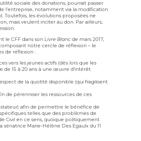
lité sociale des donations, pourrait passer
e de l’entreprise, notamment via la modification
nt. Toutefois, les évolutions proposées ne
n, mais veulent inciter au don. Par ailleurs,
ession.
ent le CFF dans son
Livre Blanc
de mars 2017,
 composant notre cercle de réflexion – le
s de réflexion :
s vers les jeunes actifs (dès lors que les
 de 15 à 20 ans à une œuvre d’intérêt
espect de la quotité disponible (qui fragilisent
afin de pérenniser les ressources de ces
estateur) afin de permettre le bénéfice de
s spécifiques telles que des problèmes de
de Civil en ce sens, quoique politiquement
 la sénatrice Marie-Hélène Des Egaulx du 11