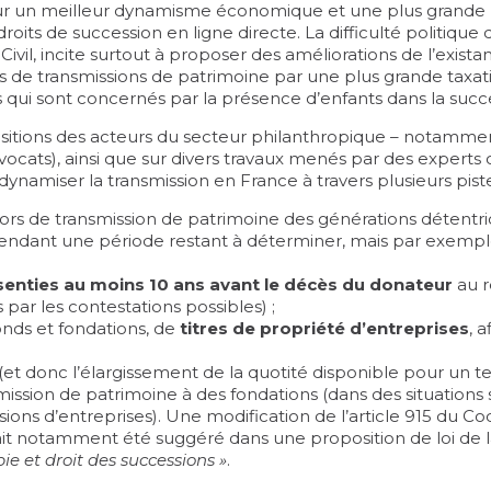
ur un meilleur dynamisme économique et une plus grande uti
droits de succession en ligne directe. La difficulté politiqu
Civil, incite surtout à proposer des améliorations de l’exista
rs de transmissions de patrimoine par une plus grande taxatio
s qui sont concernés par la présence d’enfants dans la succ
positions des acteurs du secteur philanthropique – notamm
Avocats), ainsi que sur divers travaux menés par des experts
namiser la transmission en France à travers plusieurs piste
ors de transmission de patrimoine des générations détentrice
endant une période restant à déterminer, mais par exemple
enties au moins 10 ans avant le décès du donateur
au r
par les contestations possibles) ;
fonds et fondations, de
titres de propriété d’entreprises
, 
(et donc l’élargissement de la quotité disponible pour un t
smission de patrimoine à des fondations (dans des situation
ions d’entreprises). Une modification de l’article 915 du Co
 avait notamment été suggéré dans une
proposition de loi de
pie et droit des successions »
.