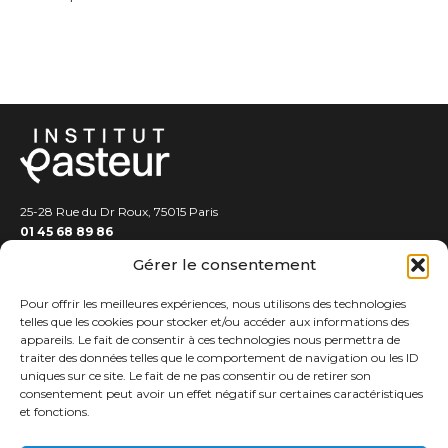
25-28 Rue du Dr Roux, 75015 Paris
01 45 68 89 86
Gérer le consentement
Pour offrir les meilleures expériences, nous utilisons des technologies
telles que les cookies pour stocker et/ou accéder aux informations des
appareils. Le fait de consentir à ces technologies nous permettra de
traiter des données telles que le comportement de navigation ou les ID
EXPERTS
uniques sur ce site. Le fait de ne pas consentir ou de retirer son
consentement peut avoir un effet négatif sur certaines caractéristiques
PUBLICATIONS
et fonctions.
PODCASTS
ASSISES DE LA PHILANTHROPIE