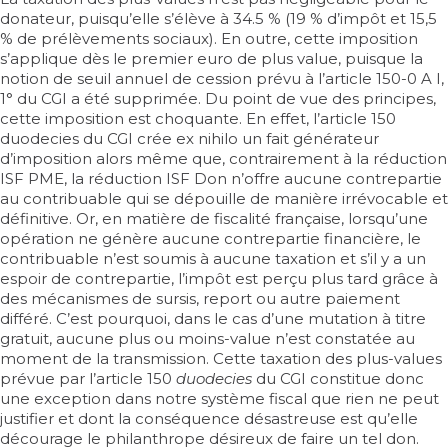
donateur, puisqu’elle s’élève à 34.5 % (19 % d’impôt et 15,5
% de prélèvements sociaux). En outre, cette imposition
s’applique dès le premier euro de plus value, puisque la
notion de seuil annuel de cession prévu à l’
article 150-0 A I,
1° du CGI
a été supprimée. Du point de vue des principes,
cette imposition est choquante. En effet, l’article 150
duodecies du CGI crée ex nihilo un fait générateur
d’imposition alors même que, contrairement à la réduction
ISF PME, la réduction ISF Don n’offre aucune contrepartie
au contribuable qui se dépouille de manière irrévocable et
définitive. Or, en matière de fiscalité française, lorsqu’une
opération ne génère aucune contrepartie financière, le
contribuable n’est soumis à aucune taxation et s’il y a un
espoir de contrepartie, l’impôt est perçu plus tard grâce à
des mécanismes de sursis, report ou autre paiement
différé. C’est pourquoi, dans le cas d’une mutation à titre
gratuit, aucune plus ou moins-value n’est constatée au
moment de la transmission. Cette taxation des plus-values
prévue par l’
article 150
duodecies
du CGI
constitue donc
une exception dans notre système fiscal que rien ne peut
justifier et dont la conséquence désastreuse est qu’elle
décourage le philanthrope désireux de faire un tel don.