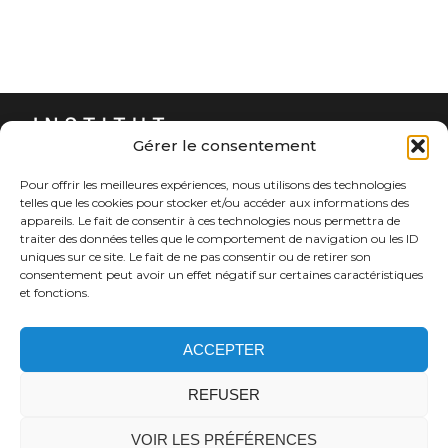
Gérer le consentement
Pour offrir les meilleures expériences, nous utilisons des technologies
25-28 Rue du Dr Roux, 75015 Paris
telles que les cookies pour stocker et/ou accéder aux informations des
01 45 68 89 86
appareils. Le fait de consentir à ces technologies nous permettra de
traiter des données telles que le comportement de navigation ou les ID
uniques sur ce site. Le fait de ne pas consentir ou de retirer son
consentement peut avoir un effet négatif sur certaines caractéristiques
et fonctions.
ACCEPTER
EXPERTS
PUBLICATIONS
REFUSER
PODCASTS
ASSISES DE LA PHILANTHROPIE
VOIR LES PRÉFÉRENCES
RESSOURCES